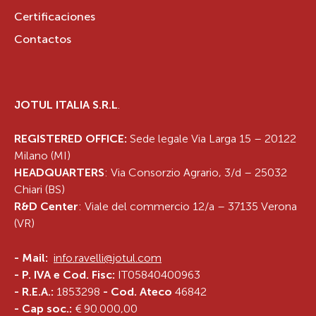
Certificaciones
Contactos
JOTUL ITALIA S.R.L
.
REGISTERED OFFICE:
Sede legale Via Larga 15 – 20122
Milano (MI)
HEADQUARTERS
: Via Consorzio Agrario, 3/d – 25032
Chiari (BS)
R&D Center
: Viale del commercio 12/a – 37135 Verona
(VR)
-
Mail:
info.ravelli@jotul.com
- P. IVA e Cod. Fisc:
IT05840400963
- R.E.A.:
1853298
- Cod. Ateco
46842
- Cap soc.:
€ 90.000,00