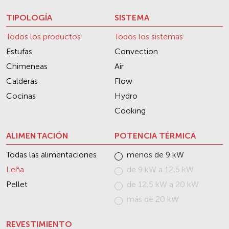
TIPOLOGÍA
SISTEMA
Todos los productos
Todos los sistemas
Estufas
Convection
Chimeneas
Air
Calderas
Flow
Cocinas
Hydro
Cooking
ALIMENTACIÓN
POTENCIA TÉRMICA
Todas las alimentaciones
menos de 9 kW
Leña
de 9 kW a 12,5 kW
Pellet
de 12,5 kW a 20 kW
más de 20 kW
REVESTIMIENTO