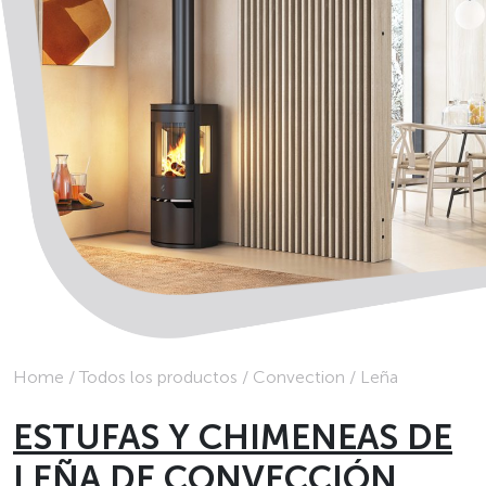
Home
/
Todos los productos
/
Convection
/
Leña
ESTUFAS Y CHIMENEAS DE
LEÑA DE CONVECCIÓN