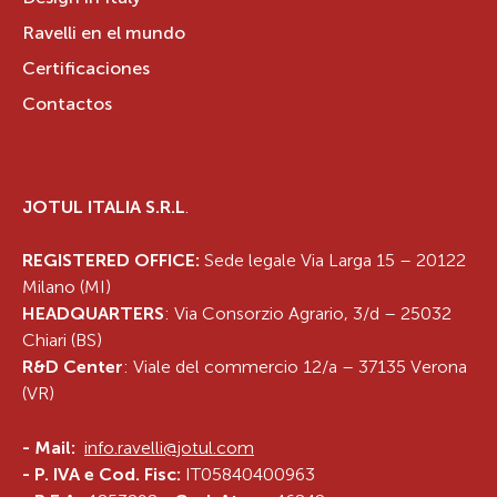
Ravelli en el mundo
Certificaciones
Contactos
JOTUL ITALIA S.R.L
.
REGISTERED OFFICE:
Sede legale Via Larga 15 – 20122
Milano (MI)
HEADQUARTERS
: Via Consorzio Agrario, 3/d – 25032
Chiari (BS)
R&D Center
: Viale del commercio 12/a – 37135 Verona
(VR)
-
Mail:
info.ravelli@jotul.com
- P. IVA e Cod. Fisc:
IT05840400963