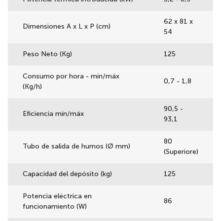
62 x 81 x
Dimensiones A x L x P (cm)
54
Peso Neto (Kg)
125
Consumo por hora - mín/máx
0,7 - 1,8
(Kg/h)
90,5 -
Eficiencia mín/máx
93,1
80
Tubo de salida de humos (Ø mm)
(Superiore)
Capacidad del depósito (kg)
125
Potencia eléctrica en
86
funcionamiento (W)