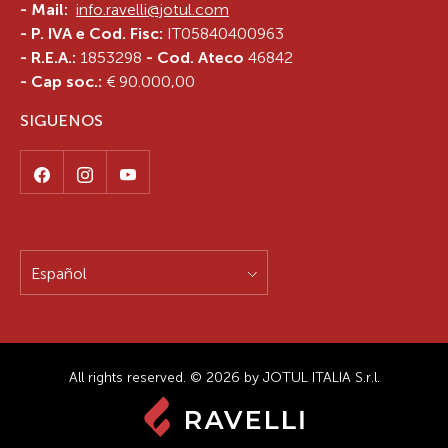
-
Mail:
info.ravelli@jotul.com
- P. IVA e Cod. Fisc:
IT05840400963
- R.E.A.:
1853298
- Cod. Ateco
46842
- Cap soc.:
€ 90.000,00
SIGUENOS
Español
All rights reserved. © 2026 by JOTUL ITALIA S.r.l.