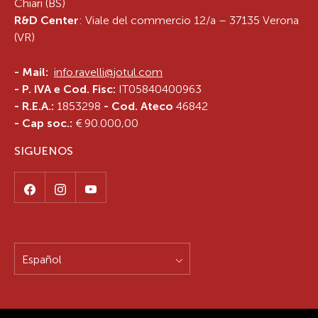
Chiari (BS)
R&D Center
: Viale del commercio 12/a – 37135 Verona
(VR)
-
Mail:
info.ravelli@jotul.com
- P. IVA e Cod. Fisc:
IT05840400963
- R.E.A.:
1853298
- Cod. Ateco
46842
- Cap soc.:
€ 90.000,00
SIGUENOS
Español