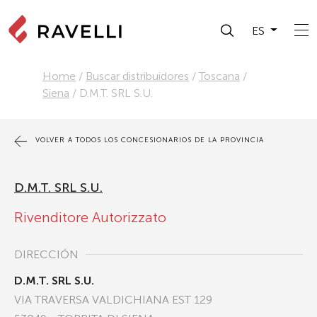
ES
Home
/
Buscar distribuidores
/
Toscana
/
Siena
/
D.M.T. SRL S.U.
VOLVER A TODOS LOS CONCESIONARIOS DE LA PROVINCIA
D.M.T. SRL S.U.
Rivenditore Autorizzato
DIRECCIÓN
D.M.T. SRL S.U.
VIA TRAVERSA VALDICHIANA EST 129