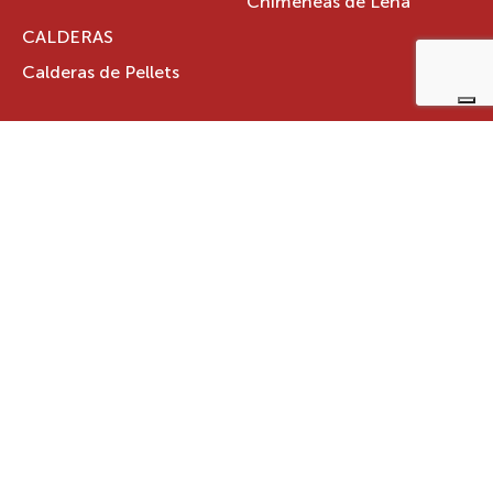
Chimeneas de Leña
CALDERAS
Calderas de Pellets
INFORMACIÓN
Buscar distribuidores
Documentos técnicos
GRUPO RAVELLI
Quiénes Somos
Grupo Ravelli
Design in Italy
Ravelli en el mundo