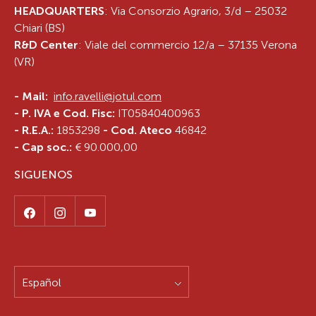
HEADQUARTERS
: Via Consorzio Agrario, 3/d – 25032
Chiari (BS)
R&D Center
: Viale del commercio 12/a – 37135 Verona
(VR)
-
Mail:
info.ravelli@jotul.com
- P. IVA e Cod. Fisc:
IT05840400963
- R.E.A.:
1853298
- Cod. Ateco
46842
- Cap soc.:
€ 90.000,00
SIGUENOS
Español