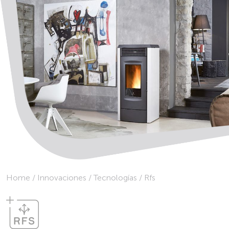
Home
/
Innovaciones
/
Tecnologías
/
Rfs